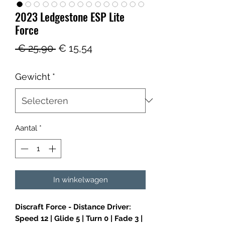
2023 Ledgestone ESP Lite
Force
Normale
Verkoopprijs
 € 25,90 
€ 15,54
prijs
Gewicht
*
Aantal
*
In winkelwagen
Discraft Force - Distance Driver:
Speed 12 | Glide 5 | Turn 0 | Fade 3 |