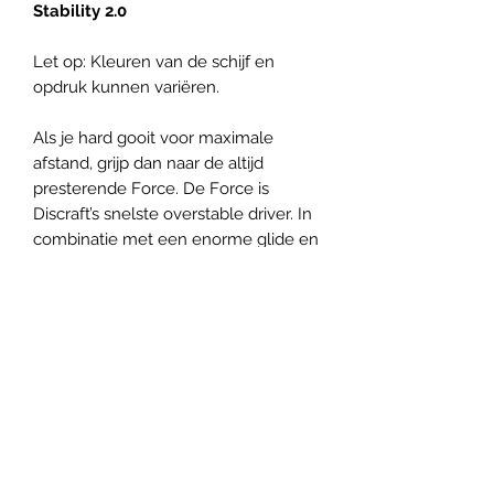
Stability 2.0
Let op: Kleuren van de schijf en
opdruk kunnen variëren.
Als je hard gooit voor maximale
afstand, grijp dan naar de altijd
presterende Force. De Force is
Discraft’s snelste overstable driver. In
combinatie met een enorme glide en
brede rand, bereik je met deze disc
enorme afstanden. De disc is
overstable en bedoeld voor ervaren
spelers die werpen met power.
Panovenweg 18 (200 meter voorbij het woonhuis)
6905DW Zevenaar
Buitengoed de Panoven, parkeren naast de fabriek