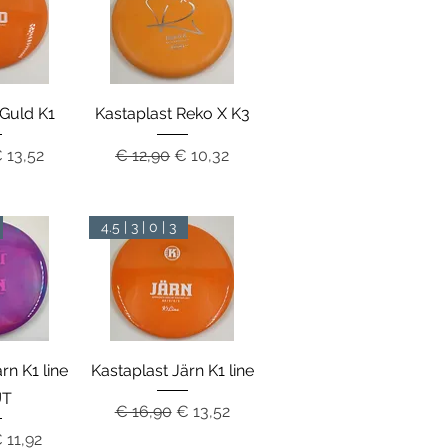
zicht
Snel overzicht
 Guld K1
Kastaplast Reko X K3
rijs
erkoopprijs
Normale prijs
Verkoopprijs
 13,52
€ 12,90
€ 10,32
4.5 | 3 | 0 | 3
zicht
Snel overzicht
rn K1 line
Kastaplast Järn K1 line
UT
Normale prijs
Verkoopprijs
€ 16,90
€ 13,52
rijs
erkoopprijs
 11,92