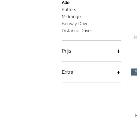
Alle
Putters
Midrange
Fairway Driver
Distance Driver
K
Prijs
€ 3
€ 28
Extra
6
Gear
Disc Art
Glow
Tour Series
Starter Discs
Sale!