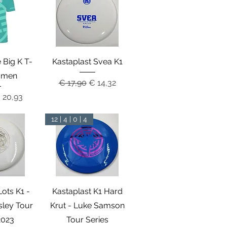
zicht
Snel overzicht
 Big K T-
Kastaplast Svea K1
omen
Normale prijs
Verkoopprijs
€ 17,90
€ 14,32
rijs
erkoopprijs
 20,93
12 | 4 | 0 | 4
zicht
Snel overzicht
Lots K1 -
Kastaplast K1 Hard
sley Tour
Krut - Luke Samson
2023
Tour Series