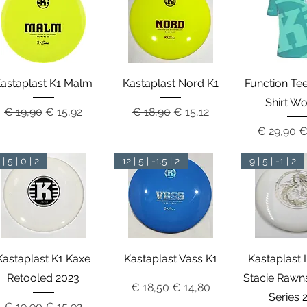
Snel overzicht
Snel overzicht
Snel over
astaplast K1 Malm
Kastaplast Nord K1
Function Tee
Shirt W
Normale prijs
Verkoopprijs
Normale prijs
Verkoopprijs
€ 19,90
€ 15,92
€ 18,90
€ 15,12
Normale p
V
€ 29,90
€
 | 5 | 0 | 2
12 | 5 | -1.5 | 2
9 | 5 | -1 | 2
Snel overzicht
Snel overzicht
Snel over
Kastaplast K1 Kaxe
Kastaplast Vass K1
Kastaplast 
Retooled 2023
Stacie Rawn
Normale prijs
Verkoopprijs
€ 18,50
€ 14,80
Series 
Normale prijs
Verkoopprijs
€ 19,90
€ 15,92