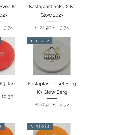
zicht
Snel overzicht
 Svea K1
Kastaplast Reko X K1
023
Glow 2023
rijs
erkoopprijs
Normale prijs
Verkoopprijs
 13,74
€ 22,90
€ 13,74
1 | 1 | 0 | 2
zicht
Snel overzicht
 K3 Järn
Kastaplast Josef Berg
K3 Glow Berg
rijs
erkoopprijs
 10,32
Normale prijs
Verkoopprijs
€ 17,90
€ 14,32
3
3 | 3 | 0 | 2