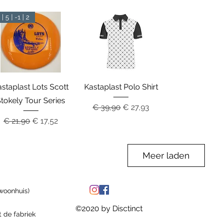
 | 5 | -1 | 2
Snel overzicht
Snel overzicht
staplast Lots Scott
Kastaplast Polo Shirt
tokely Tour Series
Normale prijs
Verkoopprijs
€ 39,90
€ 27,93
Normale prijs
Verkoopprijs
€ 21,90
€ 17,52
Meer laden
woonhuis)
©2020 by Disctinct
 de fabriek