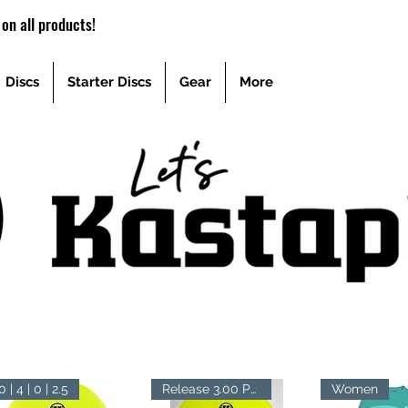
on all products!
Discs
Starter Discs
Gear
More
0 | 4 | 0 | 2.5
Release 3.00 PM
Women