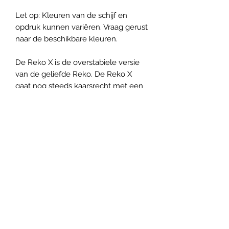
Let op: Kleuren van de schijf en
opdruk kunnen variëren. Vraag gerust
naar de beschikbare kleuren.
De Reko X is de overstabiele versie
van de geliefde Reko. De Reko X
gaat nog steeds kaarsrecht met een
betrouwbare fade op het eind. Ideaal
voor approaches, ook al staat er veel
wind.
Panovenweg 18 (200 meter voorbij het woonhuis)
6905DW Zevenaar
Buitengoed de Panoven, parkeren naast de fabriek
btw: NL003266770B37