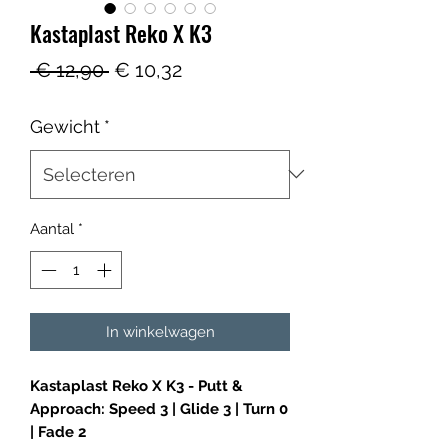
Kastaplast Reko X K3
Normale
Verkoopprijs
 € 12,90 
€ 10,32
prijs
Gewicht
*
Aantal
*
In winkelwagen
Kastaplast Reko X K3 - Putt &
Approach: Speed 3 | Glide 3 | Turn 0
| Fade 2