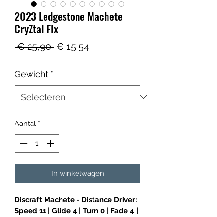
2023 Ledgestone Machete
CryZtal Flx
Normale
Verkoopprijs
 € 25,90 
€ 15,54
prijs
Gewicht
*
Aantal
*
In winkelwagen
Discraft Machete - Distance Driver:
Speed 11 | Glide 4 | Turn 0 | Fade 4 |