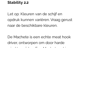
Stability 2.2
Let op: Kleuren van de schijf en
opdruk kunnen variëren. Vraag gerust
naar de beschikbare kleuren.
De Machete is een echte meat hook
driver, ontworpen om door harde
wind te snijden. Een Machete zal je
niet negatief verrassen, je weet wat
deze schijf zal doen. De Machete is
ook zeer goed voor flex lines.
Panovenweg 18 (200 meter voorbij het woonhuis)
6905DW Zevenaar
Buitengoed de Panoven, parkeren naast de fabriek
btw: NL003266770B37