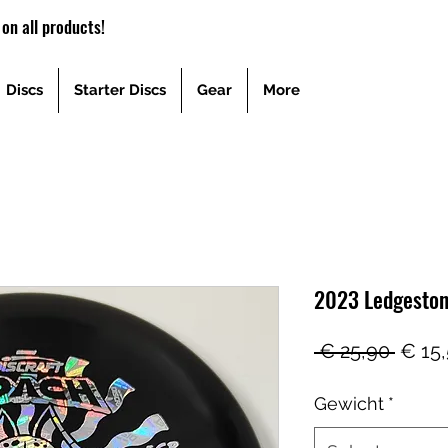
on all products!
Discs
Starter Discs
Gear
More
2023 Ledgeston
Norm
 € 25,90 
€ 15
prijs
Gewicht
*