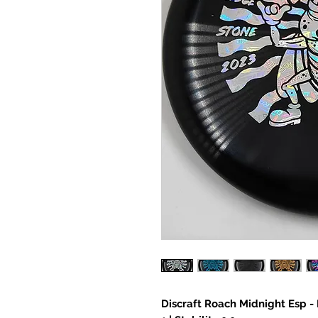
Discraft Roach Midnight Esp - P