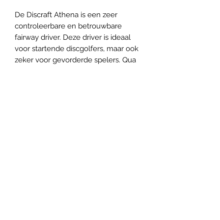
De Discraft Athena is een zeer
controleerbare en betrouwbare
fairway driver. Deze driver is ideaal
voor startende discgolfers, maar ook
zeker voor gevorderde spelers. Qua
vlucht eigenschappen lijkt de Athena
op de Anax, maar dan met een
speed 7.
Panovenweg 18 (200 meter voorbij het woonhuis)
6905DW Zevenaar
Buitengoed de Panoven, parkeren naast de fabriek
btw: NL003266770B37
Algemene Voorwaarden
Privacy Beleid