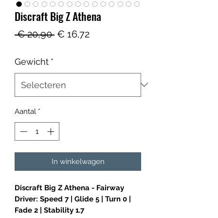
Discraft Big Z Athena
Normale
Verkoopprijs
 € 20,90 
€ 16,72
prijs
Gewicht
*
Aantal
*
In winkelwagen
Discraft Big Z Athena - Fairway
Driver: Speed 7 | Glide 5 | Turn 0 |
Fade 2 | Stability 1.7