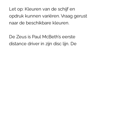
Let op: Kleuren van de schijf en
opdruk kunnen variëren. Vraag gerust
naar de beschikbare kleuren.
De Zeus is Paul McBeth’s eerste
distance driver in zijn disc lijn. De
Zeus is een overstable driver,
geschikt voor enorme afstanden in
de handen van ervaren spelers.
Panovenweg 18 (200 meter voorbij het woonhuis)
6905DW Zevenaar
Buitengoed de Panoven, parkeren naast de fabriek
btw: NL003266770B37
Algemene Voorwaarden