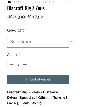
Discraft Big Z Zeus
Normale
Verkoopprijs
 € 21,90 
€ 17,52
prijs
Gewicht
*
Aantal
*
In winkelwagen
Discraft Big Z Zeus - Distance
Driver: Speed 12 | Glide 5 | Turn -1 |
Fade 3 | Stability 1.9