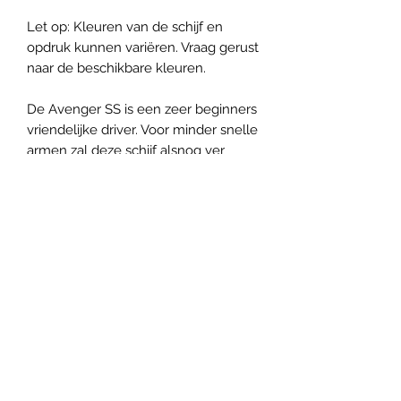
Let op: Kleuren van de schijf en
opdruk kunnen variëren. Vraag gerust
naar de beschikbare kleuren.
De Avenger SS is een zeer beginners
vriendelijke driver. Voor minder snelle
armen zal deze schijf alsnog ver
vliegen door de turn van -3. Voor de
krachtige arm kan dit ook als roller
schijf dienen.
Panovenweg 18 (200 meter voorbij het woonhuis)
6905DW Zevenaar
Buitengoed de Panoven, parkeren naast de fabriek
btw: NL003266770B37