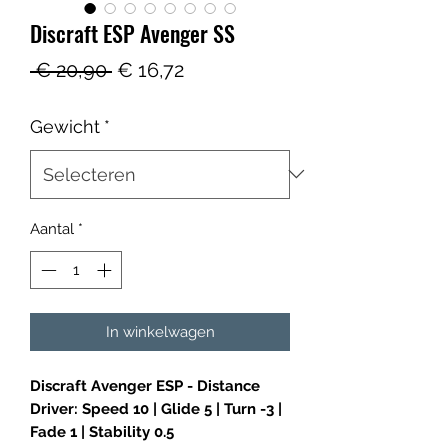
Discraft ESP Avenger SS
Normale
Verkoopprijs
 € 20,90 
€ 16,72
prijs
Gewicht
*
Aantal
*
In winkelwagen
Discraft Avenger ESP - Distance
Driver: Speed 10 | Glide 5 | Turn -3 |
Fade 1 | Stability 0.5