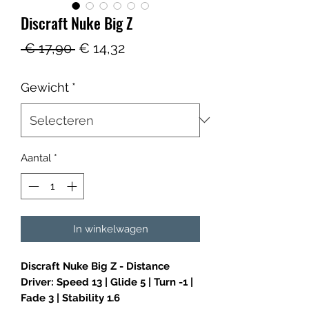
Discraft Nuke Big Z
Normale
Verkoopprijs
 € 17,90 
€ 14,32
prijs
Gewicht
*
Aantal
*
In winkelwagen
Discraft Nuke Big Z - Distance
Driver: Speed 13 | Glide 5 | Turn -1 |
Fade 3 | Stability 1.6