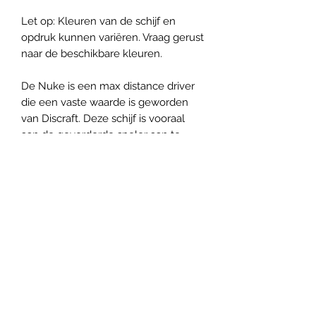
Let op: Kleuren van de schijf en
opdruk kunnen variëren. Vraag gerust
naar de beschikbare kleuren.
De Nuke is een max distance driver
die een vaste waarde is geworden
van Discraft. Deze schijf is vooraal
aan de gevorderde speler aan te
raden met veel power. Maar kan ook
gebruikt worden voor flex lines of als
utility disc.
Panovenweg 18 (200 meter voorbij het woonhuis)
6905DW Zevenaar
Buitengoed de Panoven, parkeren naast de fabriek
btw: NL003266770B37