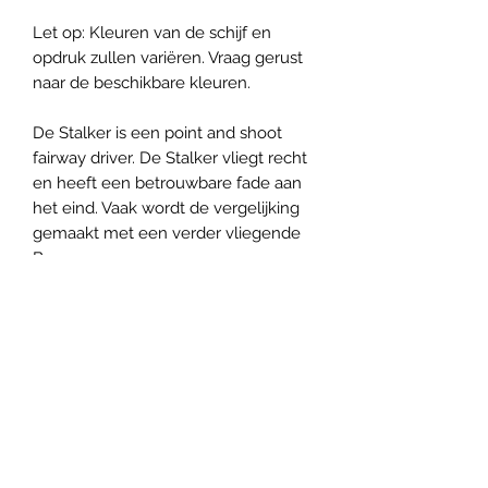
Let op: Kleuren van de schijf en
opdruk zullen variëren. Vraag gerust
naar de beschikbare kleuren.
De Stalker is een point and shoot
fairway driver. De Stalker vliegt recht
en heeft een betrouwbare fade aan
het eind. Vaak wordt de vergelijking
gemaakt met een verder vliegende
Buzzz.
Z Plastic
De Z line van Discraft gaat zeer lang
mee en heeft een goede grip. De
vlucht eigenschappen veranderen
Panovenweg 18 (200 meter voorbij het woonhuis)
langzaam aan. Verhouding prijs
6905DW Zevenaar
kwaliteit is zeer goed voor beginners
Buitengoed de Panoven, parkeren naast de fabriek