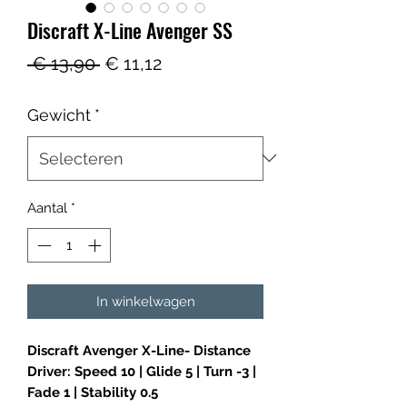
Discraft X-Line Avenger SS
Normale
Verkoopprijs
 € 13,90 
€ 11,12
prijs
Gewicht
*
Aantal
*
In winkelwagen
Discraft Avenger X-Line- Distance
Driver: Speed 10 | Glide 5 | Turn -3 |
Fade 1 | Stability 0.5