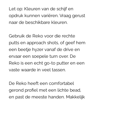
Let op: Kleuren van de schijf en
opdruk kunnen variëren. Vraag gerust
naar de beschikbare kleuren.
Gebruik de Reko voor die rechte
putts en approach shots, of geef hem
een beetje hyzer vanaf de drive en
ervaar een soepele turn over. De
Reko is een echt go-to putter en een
vaste waarde in veel tassen.
De Reko heeft een comfortabel
gerond profiel met een lichte bead,
en past de meeste handen. Makkelijk
te grijpen en te gooien. Door de extra
versteviging in de rand, gaat deze
putter nog langer mee. Reko is
Zweeds voor goed, betrouwbaar of
fatsoenlijk. De wereld heeft meer