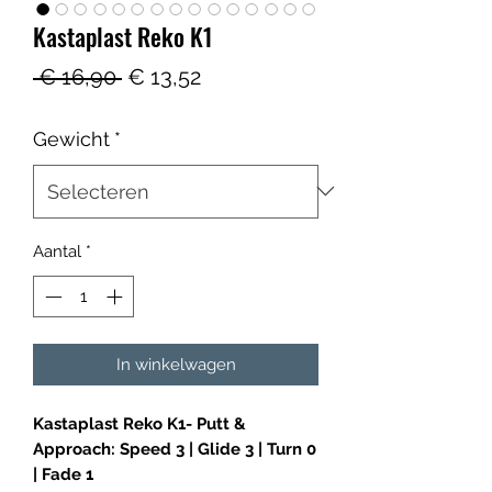
Kastaplast Reko K1
Normale
Verkoopprijs
 € 16,90 
€ 13,52
prijs
Gewicht
*
Aantal
*
In winkelwagen
Kastaplast Reko K1- Putt &
Approach: Speed 3 | Glide 3 | Turn 0
| Fade 1