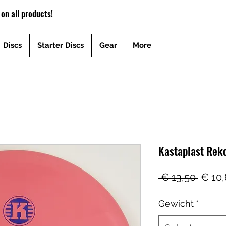
on all products!
Discs
Starter Discs
Gear
More
Kastaplast Rek
Norm
 € 13,50 
€ 10
prijs
Gewicht
*